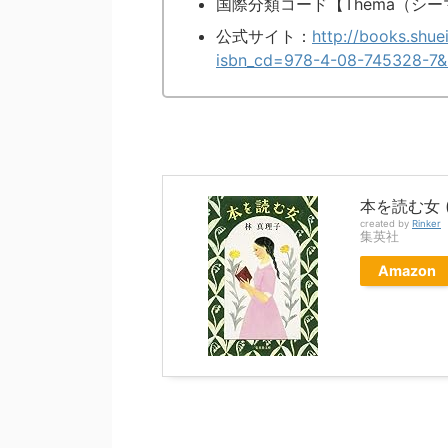
国際分類コード【Thema（シーマ
公式サイト：
http://books.shue
isbn_cd=978-4-08-745328-7
本を読む女 
created by
Rinker
集英社
Amazon