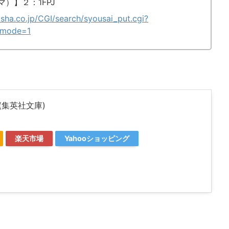
）】２：1FPJ
isha.co.jp/CGI/search/syousai_put.cgi?
&mode=1
(集英社文庫)
楽天市場
Yahooショッピング