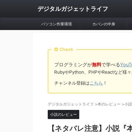
デジタルガジェットライフ
パソコン作業環境
カバンの中身
Check
プログラミングが
無料
で学べる
You
RubyやPython、PHPやReac
チャンネル登録は
こちら
！
デジタルガジェットライフ
>
本のレビュー
>
小説
小説のレビュー
【ネタバレ注意】小説『