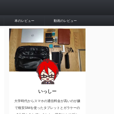
本のレビュー
動画のレビュー
いっしー
大学時代からスマホの通信料金が高いのが嫌
で格安SIMを使ったタブレットとガラケーの