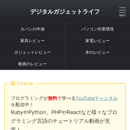
デジタルガジェットライフ
カバンの中身
パソコン作業環境
家具レビュー
家電レビュー
ガジェットレビュー
本のレビュー
動画のレビュー
Check
プログラミングが
無料
で学べる
YouTubeチャンネル
を配信中！
RubyやPython、PHPやReactなど様々なプロ
グラミング言語のチュートリアル動画が充
実！