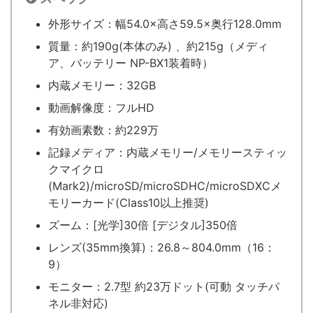
外形サイズ：幅54.0×高さ59.5×奥行128.0mm
質量：約190g(本体のみ) 、約215g（メディ
ア、バッテリー NP-BX1装着時）
内蔵メモリー：32GB
動画解像度：フルHD
有効画素数：約229万
記録メディア：内蔵メモリー/メモリースティッ
クマイクロ
(Mark2)/microSD/microSDHC/microSDXCメ
モリーカード(Class10以上推奨)
ズーム：[光学]30倍 [デジタル]350倍
レンズ(35mm換算)：26.8～804.0mm（16：
9）
モニター：2.7型 約23万ドット(可動 タッチパ
ネル非対応)