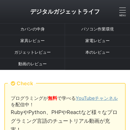
デジタルガジェットライフ
カバンの中身
パソコン作業環境
家具レビュー
家電レビュー
ガジェットレビュー
本のレビュー
動画のレビュー
Check
プログラミングが
無料
で学べる
YouTubeチャンネル
を配信中！
RubyやPython、PHPやReactなど様々なプロ
グラミング言語のチュートリアル動画が充
実！