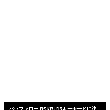
バッファロー BSKBU15キーボードに決