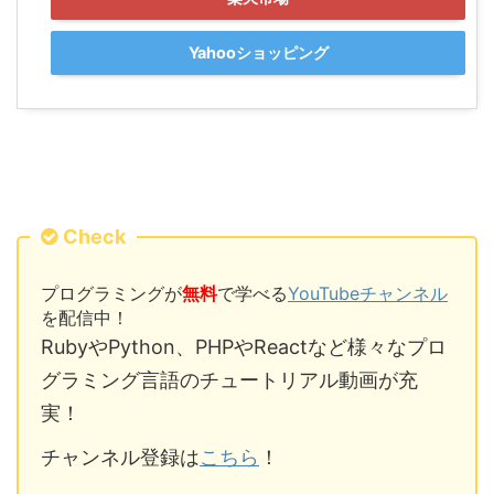
Yahooショッピング
Check
プログラミングが
無料
で学べる
YouTubeチャンネル
を配信中！
RubyやPython、PHPやReactなど様々なプロ
グラミング言語のチュートリアル動画が充
実！
チャンネル登録は
こちら
！