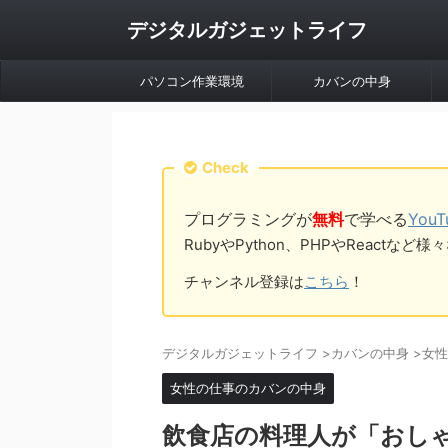
デジタルガジェットライフ
パソコン作業環境
カバンの中身
Check
プログラミングが
無料
で学べる
You
RubyやPython、PHPやReac
チャンネル登録は
こちら
！
デジタルガジェットライフ
>
カバンの中身
>
女性
女性の仕事のカバンの中身
飲食店の料理人が「おし