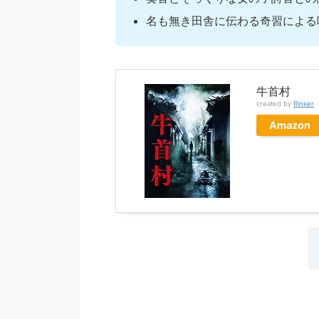
名も無き田舎に伝わる奇習による
牛首村
created by
Rinker
Amazon