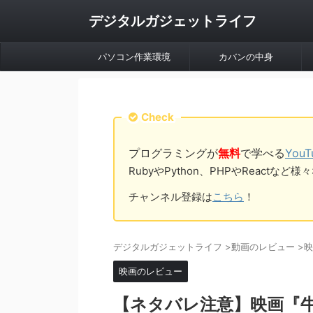
デジタルガジェットライフ
パソコン作業環境
カバンの中身
Check
プログラミングが
無料
で学べる
You
RubyやPython、PHPやReac
チャンネル登録は
こちら
！
デジタルガジェットライフ
>
動画のレビュー
>
映
映画のレビュー
【ネタバレ注意】映画『