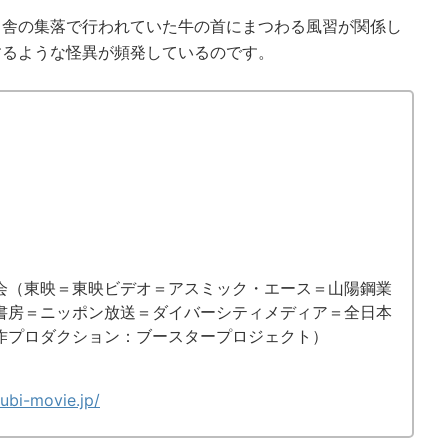
田舎の集落で行われていた牛の首にまつわる風習が関係し
するような怪異が頻発しているのです。
会（東映＝東映ビデオ＝アスミック・エース＝山陽鋼業
書房＝ニッポン放送＝ダイバーシティメディア＝全日本
作プロダクション：ブースタープロジェクト）
ubi-movie.jp/