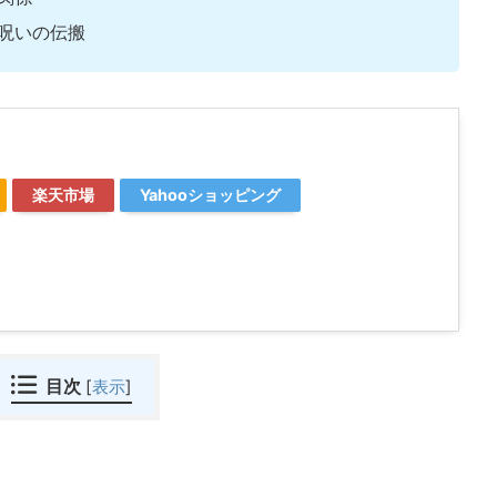
呪いの伝搬
楽天市場
Yahooショッピング
目次
[
表示
]