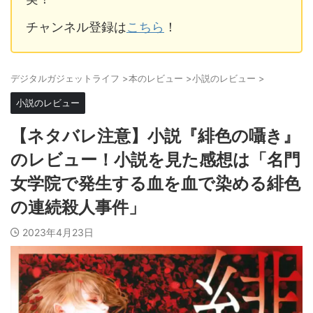
チャンネル登録は
こちら
！
デジタルガジェットライフ
>
本のレビュー
>
小説のレビュー
>
小説のレビュー
【ネタバレ注意】小説『緋色の囁き』
のレビュー！小説を見た感想は「名門
女学院で発生する血を血で染める緋色
の連続殺人事件」
2023年4月23日