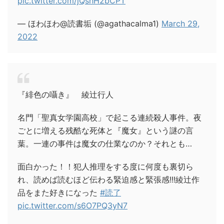
pic.twitter.com/jQshH2bCPT
— ほわほわ@読書垢 (@agathacalma1)
March 29,
2022
『緋色の囁き』 綾辻行人
名門「聖真女学園高校」で起こる連続殺人事件。夜
ごとに増える残酷な死体と『魔女』という謎の言
葉。一連の事件は魔女の仕業なのか？それとも…
面白かった！！犯人推理をする度に何度も裏切ら
れ、読めば読むほど伝わる緊迫感と緊張感!!!綾辻作
品をまた好きになった
#読了
pic.twitter.com/s6O7PQ3yN7