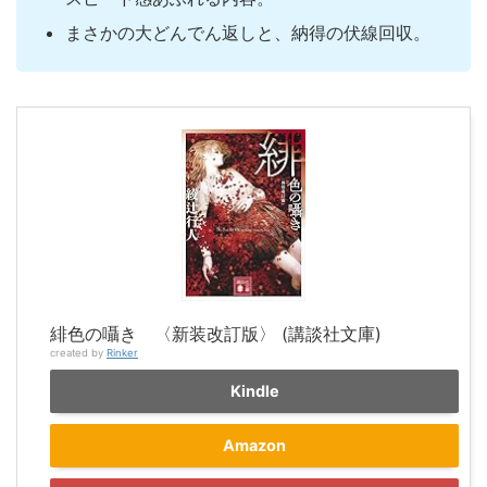
まさかの大どんでん返しと、納得の伏線回収。
緋色の囁き 〈新装改訂版〉 (講談社文庫)
created by
Rinker
Kindle
Amazon