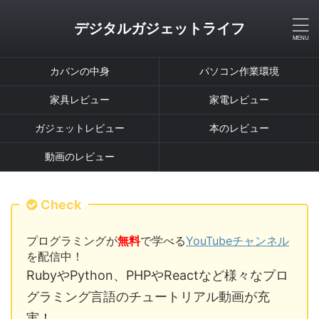
デジタルガジェットライフ
カバンの中身
パソコン作業環境
家具レビュー
家電レビュー
ガジェットレビュー
本のレビュー
動画のレビュー
Check
プログラミングが
無料
で学べる
YouTubeチャンネル
を配信中！
RubyやPython、PHPやReactなど様々なプロ
グラミング言語のチュートリアル動画が充
実！