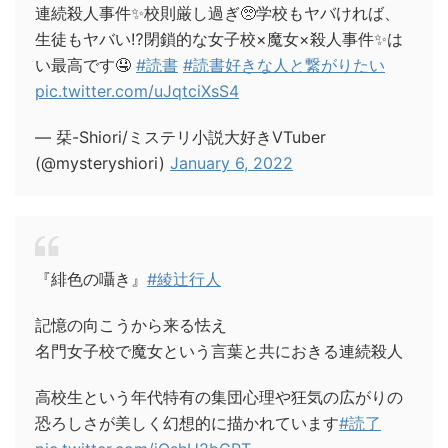
連続殺人事件✨校則厳し過ぎ🥺学校もヤバければ、
生徒もヤバい⁉️閉鎖的な女子校×魔女×殺人事件✨は
い最高です🤤
#読書
#読書好きな人と繋がりたい
pic.twitter.com/uJqtciXsS4
— 栞-Shiori/ミステリ小説大好きVTuber
(@mysteryshiori)
January 6, 2022
『緋色の囁き』
#綾辻行人
記憶の向こうから来る怯え
名門女子校で魔女という言葉と共におきる連続殺人
高校生という年代特有の集団心理や狂気の広がりの
恐ろしさが美しく幻想的に描かれています
#読了