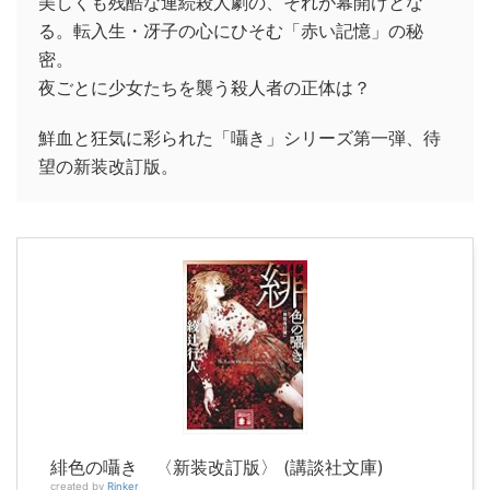
美しくも残酷な連続殺人劇の、それが幕開けとな
る。転入生・冴子の心にひそむ「赤い記憶」の秘
密。
夜ごとに少女たちを襲う殺人者の正体は？
鮮血と狂気に彩られた「囁き」シリーズ第一弾、待
望の新装改訂版。
緋色の囁き 〈新装改訂版〉 (講談社文庫)
created by
Rinker