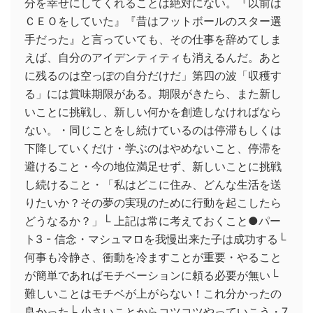
分を幸せにしてくれることは絶対にない。『以前は
ＣＥＯをしていた』『昔はフットボールのスター選
手だった』と言っていても、その仕事を辞めてしま
えば、自分のアイデンティティも消えるんだ。あと
に残るのは空っぽの自分だけだ」第四の波「収穫す
る」には賞味期限がある。期限がきたら、また新し
いことに挑戦し、新しい何かを創造しなければなら
ない。・同じことをし続けているのは停滞もしくは
下降していくだけ・学ぶのはやめないこと、停滞を
避けること・今の地位満足せず、新しいことに挑戦
し続けること・「私はどこに住み、どんな生活を送
りたいか？その夢の実現のために行動を起こしたら
どうなるか？」└ 上記は常に考えておくこと●パー
ト3 - 信念・マシュマロを我慢出来た子は成功する└
何事も冷静さ、衝動を冷ますことが重要・やること
が簡単であればモチベーションに頼る必要が無い└
難しいことはモチベが上がらない！これ分かったの
良かった└ 小さいことからコツコツやっていこう・7