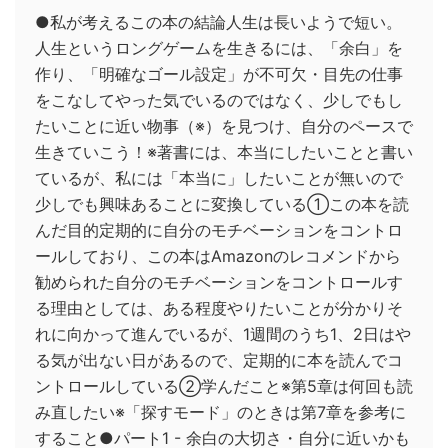
●私が考えるこの本の結論人生は長いようで短い。
人生というロングゲームを生きるには、「余白」を
作り、「明確なゴール設定」が不可欠・目先の仕事
をこなしてやった気でいるのではなく、少しでもし
たいことに近い物事（※）を見つけ、自分のペースで
生きていこう！※著書には、本当にしたいことと書い
ているが、私には「本当に」したいことが無いので
少しでも興味あることに変換している①この本を読
んだ目的定期的に自分のモチベーションをコントロ
ールしており、この本はAmazonのレコメンドから
勧められた自分のモチベーションをコントロールす
る理由としては、ある程度やりたいことが分かりそ
れに向かって進んでいるが、1週間のうち1、2日はや
る気が出ない日があるので、定期的に本を読んでコ
ントロールしている②学んだこと※第5章は何回も読
み直したい※「探すモード」のときは第7章を参考に
すること●パート1 - 余白の大切さ・自分に近いかも