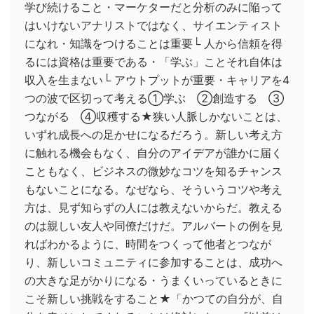
学び続けること・マーケターだと分析のみに陥って
はいけないアナリストではなく、サイエンティスト
になれ・知識をつけることは重要└ 人から信頼を得
るには資格は重要である・「学ぶ」ことそれ自体は
収入を生まない└ アウトプットが重要・キャリアを4
つの波で区切って考える①学ぶ ②創造する ③
つながる ④収穫する★狭い人脈しかないことは、
いずれ成長への足かせになるだろう。新しい考え方
に触れる機会もなく、自分のアイデアが誰かに届く
こともなく、ビジネスの微妙なコツを知るチャンス
もないことになる。なぜなら、そういうコツや考え
方は、見ず知らずの人には教えないからだ。教える
のは親しい友人や同僚だけだ。アルバートの例を見
ればわかるように、時間をつくって他者とつなが
り、新しいコミュニティに参加することは、成功へ
の大きな足がかりになる・うまくいっているときに
こそ新しい挑戦をすること★「かつての自分が、自