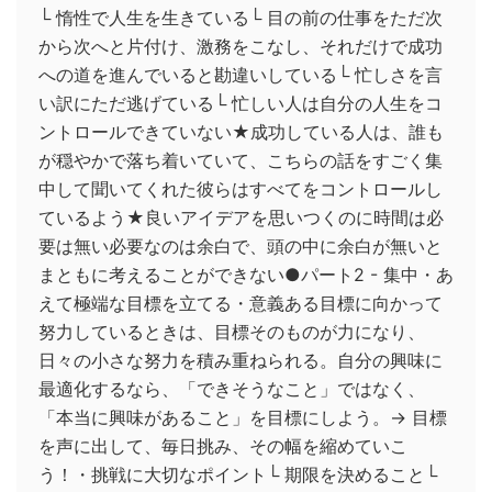
└ 惰性で人生を生きている└ 目の前の仕事をただ次
から次へと片付け、激務をこなし、それだけで成功
への道を進んでいると勘違いしている└ 忙しさを言
い訳にただ逃げている└ 忙しい人は自分の人生をコ
ントロールできていない★成功している人は、誰も
が穏やかで落ち着いていて、こちらの話をすごく集
中して聞いてくれた彼らはすべてをコントロールし
ているよう★良いアイデアを思いつくのに時間は必
要は無い必要なのは余白で、頭の中に余白が無いと
まともに考えることができない●パート2 - 集中・あ
えて極端な目標を立てる・意義ある目標に向かって
努力しているときは、目標そのものが力になり、
日々の小さな努力を積み重ねられる。自分の興味に
最適化するなら、「できそうなこと」ではなく、
「本当に興味があること」を目標にしよう。→ 目標
を声に出して、毎日挑み、その幅を縮めていこ
う！・挑戦に大切なポイント└ 期限を決めること└