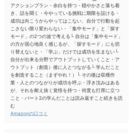
アクションプラン・余白を持つ・穏やかさと落ち着
き、話を聞く・今やっている挑戦に期限を設ける・
成功は向こうからやってはこない、自分で行動を起
こさない限り変わらない・「集中モード」と「探す
モード」の2つの波で考える└ 自分は「集中モード」
の方が居心地良く感じるが、「探すモード」にも切
り替えないと・「学ぶ」だけでは成功を生まない└
自分が出来る分野でアウトプットしていくこと・ア
ウトプット（創造）後に人とつながる└ 学んだこと
を創造すること（まずやれ！）└ その後は収穫作
業・人とのつながりが成功を呼ぶ・浮き沈みはある
が、それを耐え抜く覚悟を持つ・何度も打席に立つ
こと・パート2の学んだことは読み返すこと続きを読
む
Amazonの口コミ