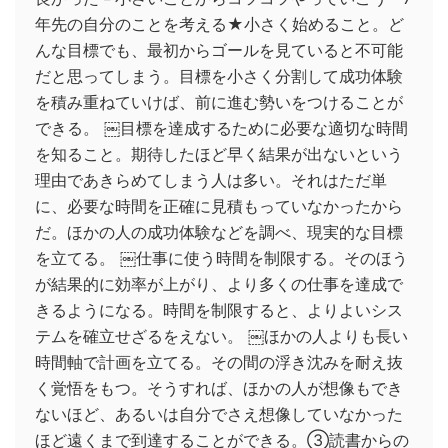
年先の自分のことを考える★小さく始めること。ど
んな目標でも、最初からゴールを見ていると不可能
だと思ってしまう。目標を小さく分割して成功体験
を積み重ねていけば、前に進む勢いをつけることが
できる。 ￼目標を達成するために必要な適切な時間
を知ること。期待したほど早く結果が出ないという
理由であきらめてしまう人は多い。それはただ単
に、必要な時間を正確に見積もっていなかったから
だ。ほかの人の成功体験などを調べ、現実的な目標
を立てる。 ￼仕事に使う時間を制限する。そのほう
が結果的に効率が上がり、より多くの仕事を達成で
きるようになる。時間を制限すると、よりよいシス
テムを確立せざるをえない。 ￼ほかの人よりも長い
時間軸で計画を立てる。その間の浮き沈みを耐え抜
く覚悟をもつ。そうすれば、ほかの人が想像もでき
ないほど、あるいは自分でさえ想像していなかった
ほど遠くまで到達することができる。③読書からの