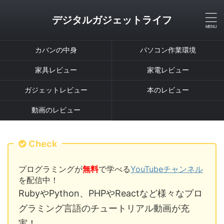
デジタルガジェットライフ
カバンの中身
パソコン作業環境
家具レビュー
家電レビュー
ガジェットレビュー
本のレビュー
動画のレビュー
Check
プログラミングが
無料
で学べる
YouTubeチャンネル
を配信中！
RubyやPython、PHPやReactなど様々なプロ
グラミング言語のチュートリアル動画が充
実！