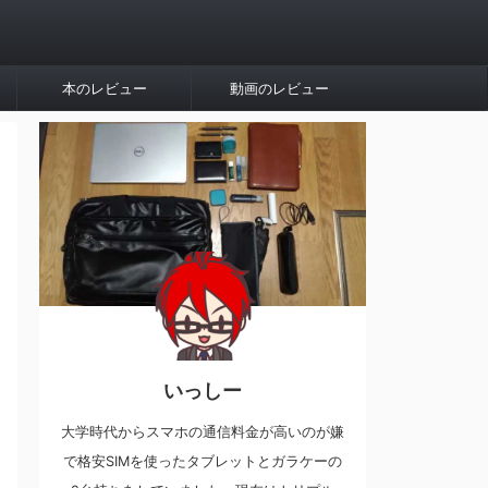
本のレビュー
動画のレビュー
いっしー
大学時代からスマホの通信料金が高いのが嫌
で格安SIMを使ったタブレットとガラケーの