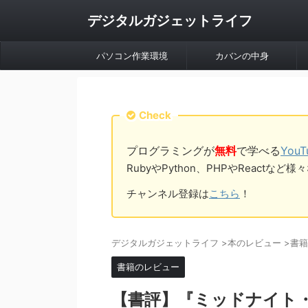
デジタルガジェットライフ
パソコン作業環境
カバンの中身
Check
プログラミングが
無料
で学べる
You
RubyやPython、PHPやReac
チャンネル登録は
こちら
！
デジタルガジェットライフ
>
本のレビュー
>
書籍
書籍のレビュー
【書評】『ミッドナイト