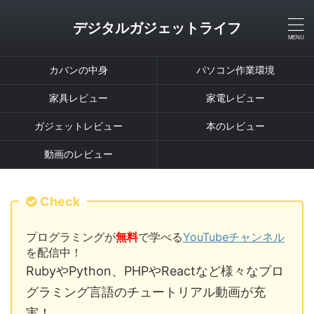
デジタルガジェットライフ
カバンの中身
パソコン作業環境
家具レビュー
家電レビュー
ガジェットレビュー
本のレビュー
動画のレビュー
Check
プログラミングが
無料
で学べる
YouTubeチャンネル
を配信中！
RubyやPython、PHPやReactなど様々なプロ
グラミング言語のチュートリアル動画が充
実！