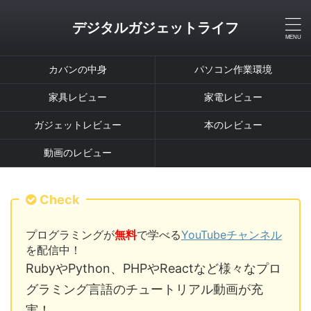
デジタルガジェットライフ
カバンの中身
パソコン作業環境
家具レビュー
家電レビュー
ガジェットレビュー
本のレビュー
動画のレビュー
Check
プログラミングが
無料
で学べる
YouTubeチャンネル
を配信中！
RubyやPython、PHPやReactなど様々なプロ
グラミング言語のチュートリアル動画が充
実！