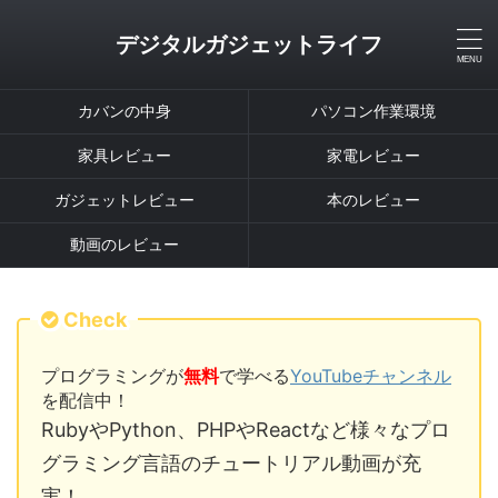
デジタルガジェットライフ
カバンの中身
パソコン作業環境
家具レビュー
家電レビュー
ガジェットレビュー
本のレビュー
動画のレビュー
Check
プログラミングが
無料
で学べる
YouTubeチャンネル
を配信中！
RubyやPython、PHPやReactなど様々なプロ
グラミング言語のチュートリアル動画が充
実！