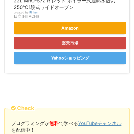
22L MRO-S7Z R レッド ボイラー式過熱水蒸気
250℃1段式ワイドオーブン
created by
Rinker
日立(HITACHI)
Amazon
楽天市場
Yahooショッピング
Check
プログラミングが
無料
で学べる
YouTubeチャンネル
を配信中！