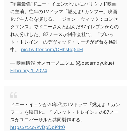
“宇宙最強”ドニー・イェンがついにハリウッド映画
に主演。往年のTVドラマ「燃えよ! カンフー」映画
化で主人公を演じる。「ジョン・ウィック：コンセ
クエンス」でドニーさんと組んだ87イレブンからの
れん分けした、87ノースが制作会社で、「ブレッ
ト・トレイン」のデヴィッド・リーチが監督を検討
中。
pic.twitter.com/CHhs6q5cEl
— 映画情報 オスカーノユクエ (@oscarnoyukue)
February 1, 2024
ドニー・イェンが70年代のTVドラマ『燃えよ！カン
フー』を映画化。『ブレット・トレイン』の87ノー
スがユニバーサルと共同製作する。
https://t.co/KvDpDpKdt0