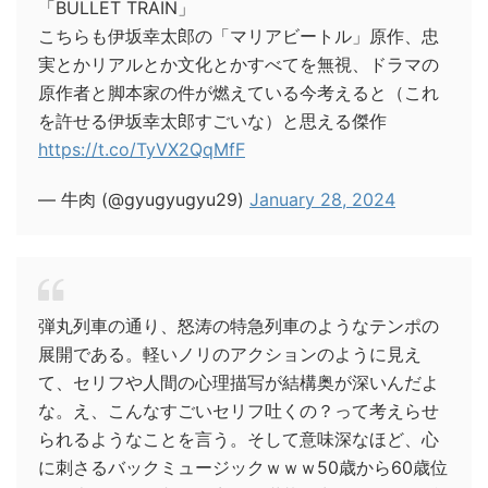
「BULLET TRAIN」
こちらも伊坂幸太郎の「マリアビートル」原作、忠
実とかリアルとか文化とかすべてを無視、ドラマの
原作者と脚本家の件が燃えている今考えると（これ
を許せる伊坂幸太郎すごいな）と思える傑作
https://t.co/TyVX2QqMfF
— 牛肉 (@gyugyugyu29)
January 28, 2024
弾丸列車の通り、怒涛の特急列車のようなテンポの
展開である。軽いノリのアクションのように見え
て、セリフや人間の心理描写が結構奥が深いんだよ
な。え、こんなすごいセリフ吐くの？って考えらせ
られるようなことを言う。そして意味深なほど、心
に刺さるバックミュージックｗｗｗ50歳から60歳位