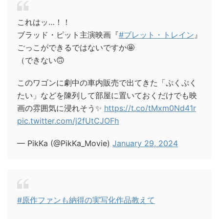
これはッ…！！
ブラッド・ピット主演映画『
#ブレット・トレイン
』
ごっこができるではないですか🤩
（できない🙃
このワゴンに劇中の車内販売で出てきた「ぷくぷく
たい」などを陳列して部屋に置いておくだけでも映
画の雰囲気に浸れそう✨
https://t.co/tMxm0Nd41r
pic.twitter.com/j2fUtCJOFh
— PikKa (@PikKa_Movie)
January 29, 2024
#原作ファンも納得の実写化作品教えて