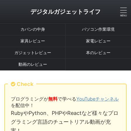
デジタルガジェットライフ
カバンの中身
パソコン作業環境
家具レビュー
家電レビュー
ガジェットレビュー
本のレビュー
動画のレビュー
Check
プログラミングが
無料
で学べる
YouTubeチャンネル
を配信中！
RubyやPython、PHPやReactなど様々なプロ
グラミング言語のチュートリアル動画が充
実！