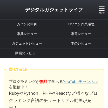
デジタルガジェットライフ
カバンの中身
パソコン作業環境
家具レビュー
家電レビュー
ガジェットレビュー
本のレビュー
動画のレビュー
Check
プログラミングが
無料
で学べる
YouTubeチャンネル
を配信中！
RubyやPython、PHPやReactなど様々なプロ
グラミング言語のチュートリアル動画が充
実！