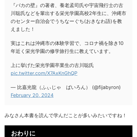
『バカの壁』の著者、養老孟司氏や宇宙飛行士の古
川聡氏などを輩出する栄光学園高校2年生に、沖縄市
のセンター自治会でうちなーぐち(おきなわ語)を教
えました！
実はこれは沖縄市の体験学習で、コロナ禍を除き10
年近く栄光学園の修学旅行生に教えています。
上に挙げた栄光学園卒業生の古川聡氏
pic.twitter.com/X7AxKnGhQP
— 比嘉光龍（ふぃじゃ ばいろん） (@fijabyron)
February 20, 2024
みなさん本書を読んで学んだことが多いみたいですね！
おわりに