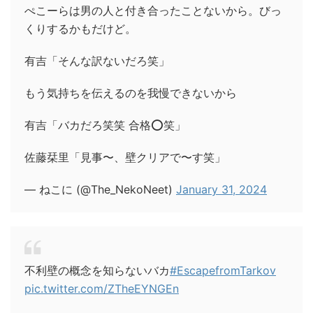
ぺこーらは男の人と付き合ったことないから。びっ
くりするかもだけど。
有吉「そんな訳ないだろ笑」
もう気持ちを伝えるのを我慢できないから
有吉「バカだろ笑笑 合格⭕️笑」
佐藤栞里「見事〜、壁クリアで〜す笑」
— ねこに (@The_NekoNeet)
January 31, 2024
不利壁の概念を知らないバカ
#EscapefromTarkov
pic.twitter.com/ZTheEYNGEn