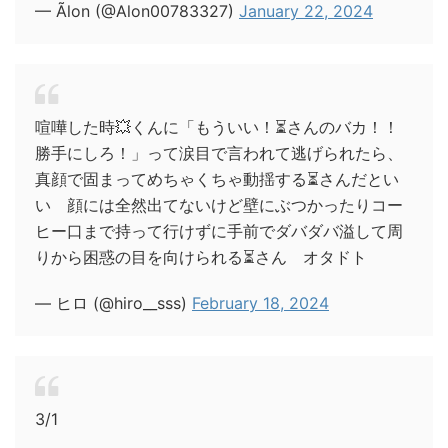
— Ãlon (@Alon00783327)
January 22, 2024
喧嘩した時💥くんに「もういい！⏳さんのバカ！！
勝手にしろ！」って涙目で言われて逃げられたら、
真顔で固まってめちゃくちゃ動揺する⏳さんだとい
い 顔には全然出てないけど壁にぶつかったりコー
ヒー口まで持って行けずに手前でダバダバ溢して周
りから困惑の目を向けられる⏳さん オタドト
— ヒロ (@hiro__sss)
February 18, 2024
3/1