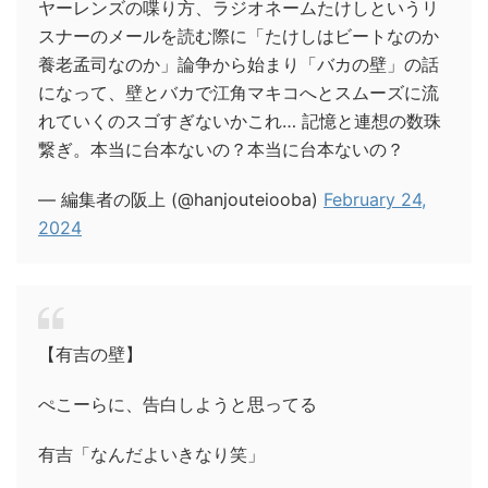
ヤーレンズの喋り方、ラジオネームたけしというリ
スナーのメールを読む際に「たけしはビートなのか
養老孟司なのか」論争から始まり「バカの壁」の話
になって、壁とバカで江角マキコへとスムーズに流
れていくのスゴすぎないかこれ… 記憶と連想の数珠
繋ぎ。本当に台本ないの？本当に台本ないの？
— 編集者の阪上 (@hanjouteiooba)
February 24,
2024
【有吉の壁】
ぺこーらに、告白しようと思ってる
有吉「なんだよいきなり笑」