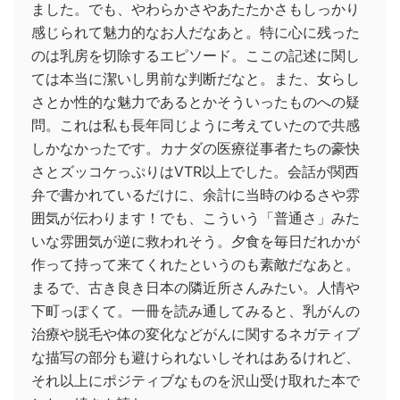
ました。でも、やわらかさやあたたかさもしっかり
感じられて魅力的なお人だなあと。特に心に残った
のは乳房を切除するエピソード。ここの記述に関し
ては本当に潔いし男前な判断だなと。また、女らし
さとか性的な魅力であるとかそういったものへの疑
問。これは私も長年同じように考えていたので共感
しかなかったです。カナダの医療従事者たちの豪快
さとズッコケっぷりはVTR以上でした。会話が関西
弁で書かれているだけに、余計に当時のゆるさや雰
囲気が伝わります！でも、こういう「普通さ」みた
いな雰囲気が逆に救われそう。夕食を毎日だれかが
作って持って来てくれたというのも素敵だなあと。
まるで、古き良き日本の隣近所さんみたい。人情や
下町っぽくて。一冊を読み通してみると、乳がんの
治療や脱毛や体の変化などがんに関するネガティブ
な描写の部分も避けられないしそれはあるけれど、
それ以上にポジティブなものを沢山受け取れた本で