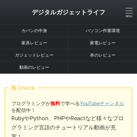
デジタルガジェットライフ
カバンの中身
パソコン作業環境
家具レビュー
家電レビュー
ガジェットレビュー
本のレビュー
動画のレビュー
Check
プログラミングが
無料
で学べる
YouTubeチャンネル
を配信中！
RubyやPython、PHPやReactなど様々なプロ
グラミング言語のチュートリアル動画が充
実！