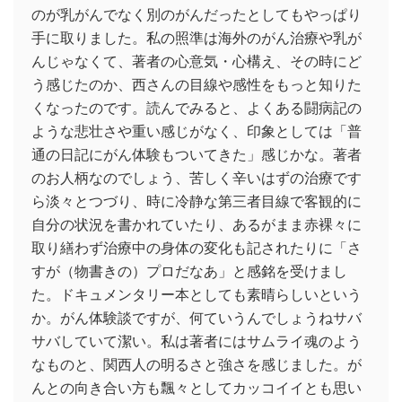
のが乳がんでなく別のがんだったとしてもやっぱり
手に取りました。私の照準は海外のがん治療や乳が
んじゃなくて、著者の心意気・心構え、その時にど
う感じたのか、西さんの目線や感性をもっと知りた
くなったのです。読んでみると、よくある闘病記の
ような悲壮さや重い感じがなく、印象としては「普
通の日記にがん体験もついてきた」感じかな。著者
のお人柄なのでしょう、苦しく辛いはずの治療です
ら淡々とつづり、時に冷静な第三者目線で客観的に
自分の状況を書かれていたり、あるがまま赤裸々に
取り繕わず治療中の身体の変化も記されたりに「さ
すが（物書きの）プロだなあ」と感銘を受けまし
た。ドキュメンタリー本としても素晴らしいという
か。がん体験談ですが、何ていうんでしょうねサバ
サバしていて潔い。私は著者にはサムライ魂のよう
なものと、関西人の明るさと強さを感じました。が
んとの向き合い方も飄々としてカッコイイとも思い