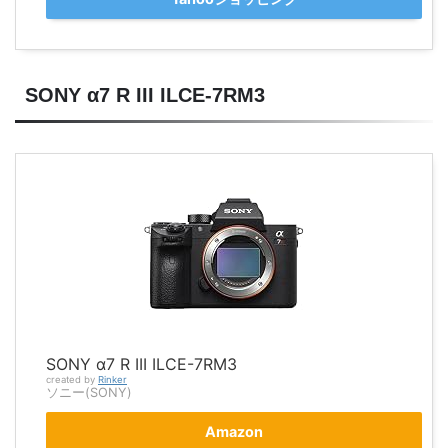
SONY α7 R III ILCE-7RM3
SONY α7 R III ILCE-7RM3
created by
Rinker
ソニー(SONY)
Amazon