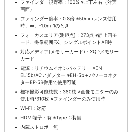
ファインダー視野率：100% ※上下左右（対実
画面）
ファインダー倍率：0.8倍 ※50mmレンズ使用
時、∞、-1.0m-1のとき
フォーカスエリア(測距点)：273点 ※静止画モ
ード、撮像範囲FX、シングルポイントAF時
対応メディア(メモリーカード)：XQDメモリー
カード
電源：リチウムイオンバッテリー ※EN-
EL15b/ACアダプター ※EH-5b＋パワーコネク
ターEP-5B併用で使用可能
標準撮影可能枚数：380枚 ※画像モニターのみ
使用時/310枚 ※ファインダーのみ使用時
Wi-Fi：対応
HDMI端子：有 ※Type C装備
内蔵ストロボ：無