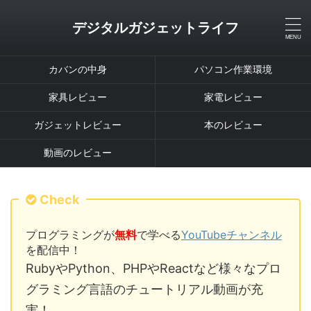
デジタルガジェットライフ
カバンの中身
パソコン作業環境
家具レビュー
家電レビュー
ガジェットレビュー
本のレビュー
動画のレビュー
Check
プログラミングが
無料
で学べる
YouTubeチャンネル
を配信中！
RubyやPython、PHPやReactなど様々なプロ
グラミング言語のチュートリアル動画が充
実！