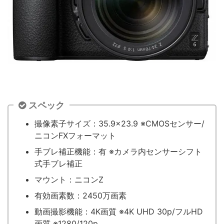
スペック
撮像素子サイズ：35.9×23.9 ※CMOSセンサー/
ニコンFXフォーマット
手ブレ補正機能：有 ※カメラ内センサーシフト
式手ブレ補正
マウント：ニコンZ
有効画素数：2450万画素
動画撮影機能：4K画質 ※4K UHD 30p/フルHD
画質 ※1280/120p