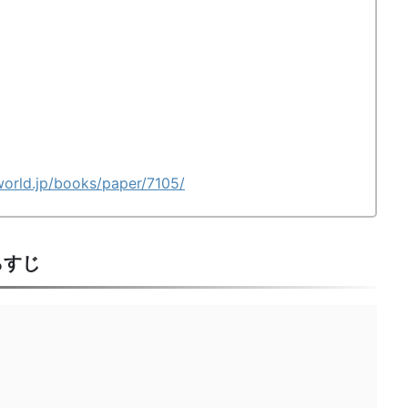
world.jp/books/paper/7105/
らすじ