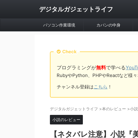
デジタルガジェットライフ
パソコン作業環境
カバンの中身
Check
プログラミングが
無料
で学べる
You
RubyやPython、PHPやReac
チャンネル登録は
こちら
！
デジタルガジェットライフ
>
本のレビュー
>
小説
小説のレビュー
【ネタバレ注意】小説『