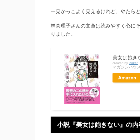
一見かっこよく見えるけれど、やたら
林真理子さんの文章は読みやすく心に
りました。
美女は飽きな
created by
Rinker
マガジンハウ
Amazon
小説『美女は飽きない』の内