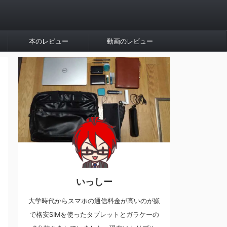
本のレビュー
動画のレビュー
いっしー
大学時代からスマホの通信料金が高いのが嫌
で格安SIMを使ったタブレットとガラケーの