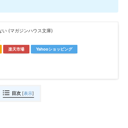
い (マガジンハウス文庫)
ス
楽天市場
Yahooショッピング
目次
[
表示
]